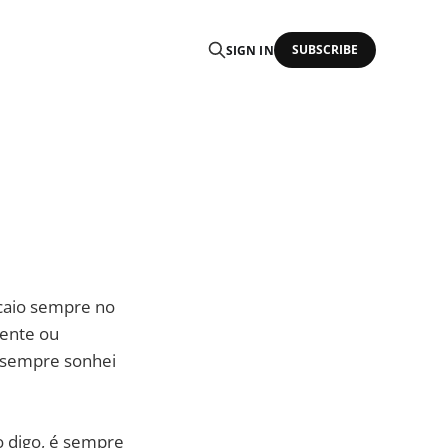
SUBSCRIBE
SIGN IN
caio sempre no
lente ou
e sempre sonhei
o digo, é sempre