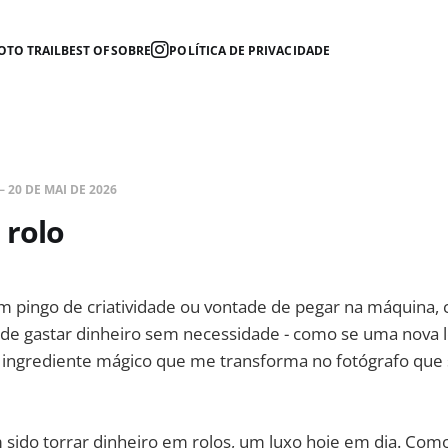
OTO TRAIL
BEST OF
SOBRE
POLÍTICA DE PRIVACIDADE
—
20 DE MAI DE 2026
 rolo
 pingo de criatividade ou vontade de pegar na máquina, 
 de gastar dinheiro sem necessidade - como se uma nova 
o ingrediente mágico que me transforma no fotógrafo qu
sido torrar dinheiro em rolos, um luxo hoje em dia. Com